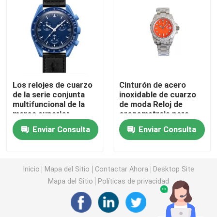
reloj de pulsera resistente al agua
Reloj suizo de lujo
Los relojes de cuarzo
Cinturón de acero
Reloj de pulsera de cuarzo de acero inoxidable
de la serie conjunta
inoxidable de cuarzo
multifuncional de la
de moda Reloj de
marca superior
cronometraje para
Reloj de pulsera de cuarzo para mujer
hechos en Suiza
hombres
Enviar Consulta
Enviar Consulta
Reloj de pulsera de cuarzo de aleación
Inicio
Mapa del Sitio
Contactar Ahora
Desktop Site
Relojes de pulsera con batería de cuarzo
Mapa del Sitio
Políticas de privacidad
Reloj de nylon