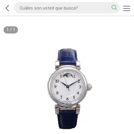
1
/
1