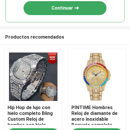
Continuar
Productos recomendados
En casa
Hip Hop de lujo con
PINTIME Hombres
Productos
hielo completo Bling
Reloj de diamante de
Custom Reloj de
acero inoxidable
hombre con hielo
Bagueta completa
Los vídeos