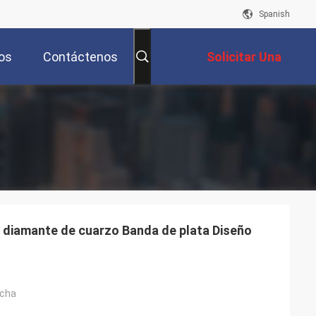
Spanish
os
Contáctenos
Solicitar Una
Cotización
 diamante de cuarzo Banda de plata Diseño
echa